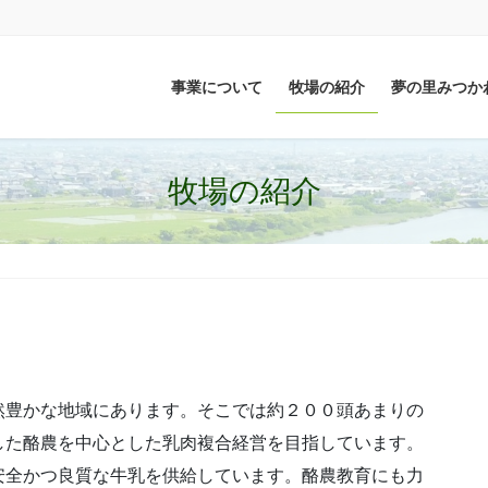
事業について
牧場の紹介
夢の里みつか
牧場の紹介
然豊かな地域にあります。そこでは約２００頭あまりの
した酪農を中心とした乳肉複合経営を目指しています。
安全かつ良質な牛乳を供給しています。酪農教育にも力