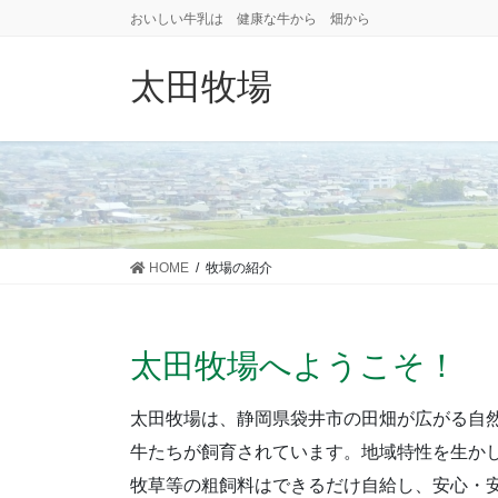
コ
ナ
おいしい牛乳は 健康な牛から 畑から
ン
ビ
テ
ゲ
太田牧場
ン
ー
ツ
シ
に
ョ
移
ン
動
に
移
動
HOME
牧場の紹介
太田牧場へようこそ！
太田牧場は、静岡県袋井市の田畑が広がる自
牛たちが飼育されています。地域特性を生か
牧草等の粗飼料はできるだけ自給し、安心・