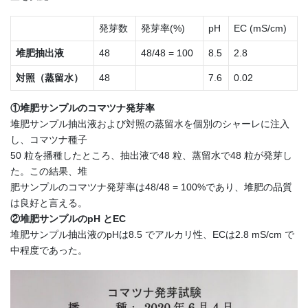
発芽数
発芽率(%)
pH
EC (mS/cm)
堆肥抽出液
48
48/48 = 100
8.5
2.8
対照（蒸留水）
48
7.6
0.02
①堆肥サンプルのコマツナ発芽率
堆肥サンプル抽出液および対照の蒸留水を個別のシャーレに注入
し、コマツナ種子
50 粒を播種したところ、抽出液で48 粒、蒸留水で48 粒が発芽し
た。この結果、堆
肥サンプルのコマツナ発芽率は48/48 = 100%であり、堆肥の品質
は良好と言える。
②堆肥サンプルのpH とEC
堆肥サンプル抽出液のpHは8.5 でアルカリ性、ECは2.8 mS/cm で
中程度であった。