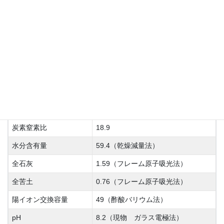
牛ふん、おが粉、わら類、樹皮、も
原料
みがら
主要な成分の含有量等
（分析方法）
窒素全量
2.32（燃焼法）
1.44（バナドモリブデン酸アンモニ
リン酸全量
ウム吸光光度法）
加里全量
2.27（フレーム原子吸光法）
炭素窒素比
18.9
水分含有量
59.4（乾燥減量法）
全石灰
1.59（フレーム原子吸光法）
全苦土
0.76（フレーム原子吸光法）
陽イオン交換容量
49（酢酸バリウム法）
pH
8.2（現物 ガラス電極法）