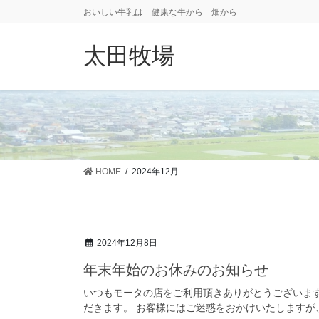
コ
ナ
おいしい牛乳は 健康な牛から 畑から
ン
ビ
テ
ゲ
太田牧場
ン
ー
ツ
シ
に
ョ
移
ン
動
に
移
動
HOME
2024年12月
2024年12月8日
年末年始のお休みのお知らせ
いつもモータの店をご利用頂きありがとうございます。 
だきます。 お客様にはご迷惑をおかけいたしますが